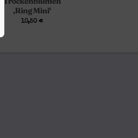
Trockenblumen
‚Ring Mini‘
10,50
€