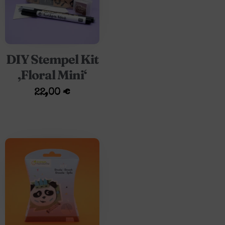
DIY Stempel Kit
‚Floral Mini‘
22,00
€