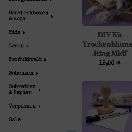
Geschenkboxen
& Sets
Kids
DIY Kit
Trockenblum
Lesen
‚Ring Midi‘
Produktwelt
19,50
€
Schenken
Schreiben
& Papier
Verpacken
Sale
SEARCH BUTTON
Search