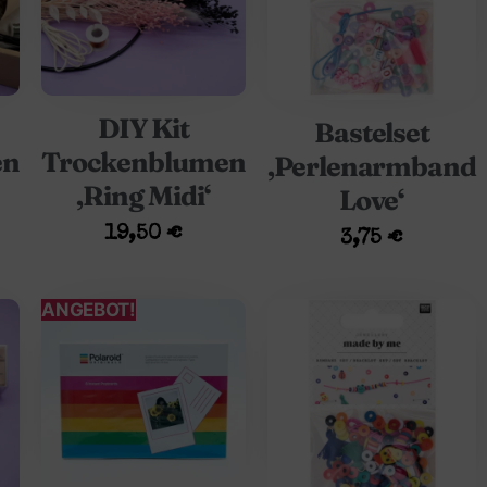
DIY Kit
Bastelset
en
Trockenblumen
‚Perlenarmband
‚Ring Midi‘
Love‘
19,50
€
3,75
€
ANGEBOT!