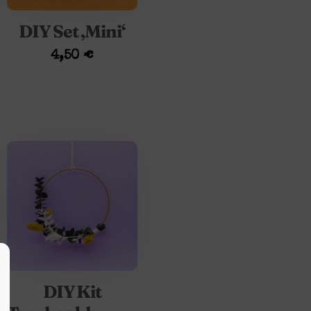
DIY Set ‚Mini‘
4,50
€
DIY Kit