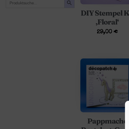
for:
DIY Stempel K
‚Floral‘
29,00
€
Pappmaché