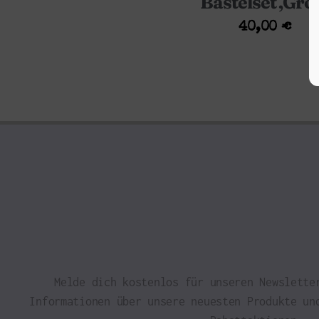
Bastelset ‚Gro
40,00
€
Melde dich kostenlos für unseren Newslette
Informationen über unsere neuesten Produkte un