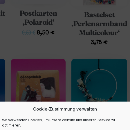
it
Postkarten
Bastelset
‚Polaroid‘
‚Perlenarmband
Multicolour‘
9,50
€
8,50
€
3,75
€
Cookie-Zustimmung verwalten
Wir verwenden Cookies, um unsere Website und unseren Service zu
Pappmaché
DIY Kit
optimieren.