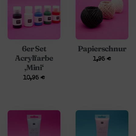
6er Set
Papierschnur
Acrylfarbe
1,95
€
‚Mini‘
10,95
€