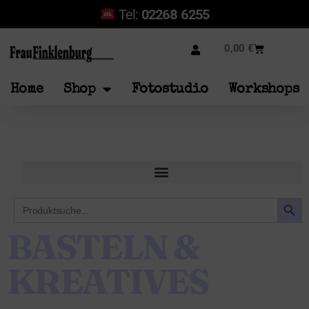
Tel:
02268 6255
0,00
€
Home
Shop
Fotostudio
Workshops
SEARCH B
Search
for:
BASTELN &
KREATIVES