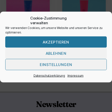
Cookie-Zustimmung
verwalten
Wir verwenden Cookies, um unsere Website und unseren Service zu
Acrylfarbe
Acrylfarbe
optimieren.
‚Neon‘
4,95
€
–
9,95
€
AKZEPTIEREN
6,50
€
ABLEHNEN
EINSTELLUNGEN
←
1
2
3
…
8
9
10
11
Datenschutzerklärung
Impressum
Newsletter