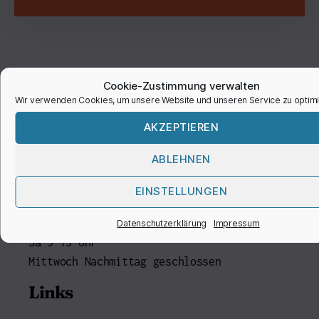
Frau Finklenburg
Cookie-Zustimmung verwalten
Wir verwenden Cookies, um unsere Website und unseren Service zu optimi
Anschrift
AKZEPTIEREN
Wipperfürther Straße 386
51515 Kürten
ABLEHNEN
Öffnungszeiten
EINSTELLUNGEN
Mo-Fr 9-12:30
Mo, Di, Do, Fr 14:30-18 Uhr
Datenschutzerklärung
Impressum
Sa 9-13 Uhr
Mittwoch Nachmittag geschlossen
Links