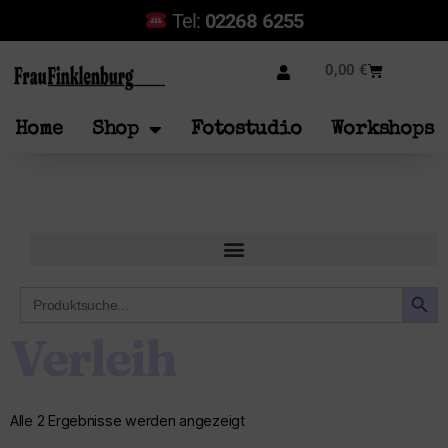
Tel:
02268 6255
0,00
€
Home
Shop
Fotostudio
Workshops
SEARCH B
Search
for:
Verleih
Alle 2 Ergebnisse werden angezeigt