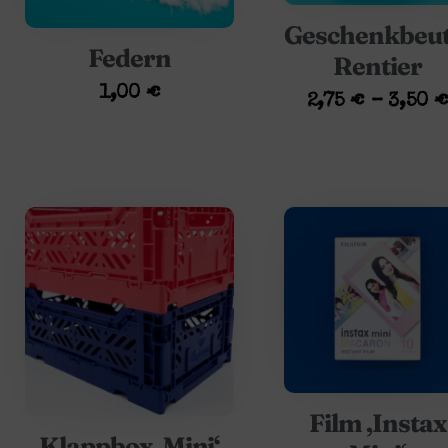
Geschenkbeut
Federn
Rentier
1,00
€
2,75
€
–
3,50
Film ‚Instax
Klappbox ‚Mini‘