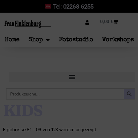
Tel:
02268 6255
0,00
€
Home
Shop
Fotostudio
Workshops
SEARCH B
Search
for:
KIDS
Ergebnisse 81 – 96 von 123 werden angezeigt