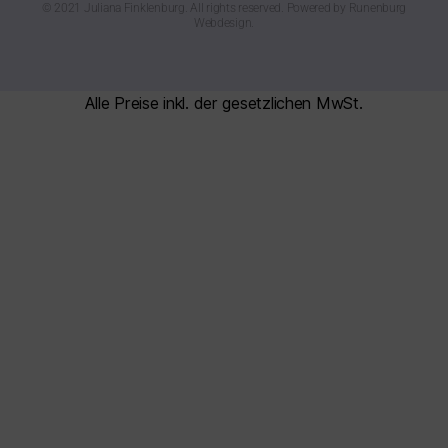
© 2021 Juliana Finklenburg. All rights reserved. Powered by
Runenburg
Webdesign
.
Alle Preise inkl. der gesetzlichen MwSt.