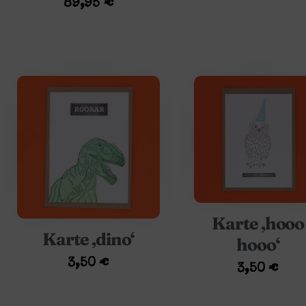
89,95
€
Karte ‚hooo
Karte ‚dino‘
hooo‘
3,50
€
3,50
€