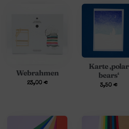
Karte ‚polar
Webrahmen
bears‘
23,00
€
3,50
€