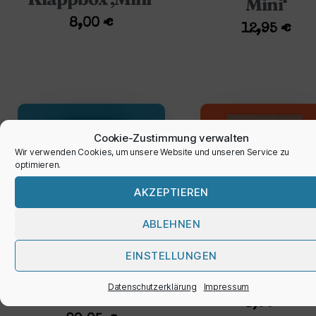
Mini‘
8,00
€
12,95
€
Cookie-Zustimmung verwalten
Wir verwenden Cookies, um unsere Website und unseren Service zu
optimieren.
AKZEPTIEREN
ABLEHNEN
Karte ‚hoora
EINSTELLUNGEN
Sofortbildkamera
monster yello
Datenschutzerklärung
Impressum
‚Instax Mini‘
3,50
€