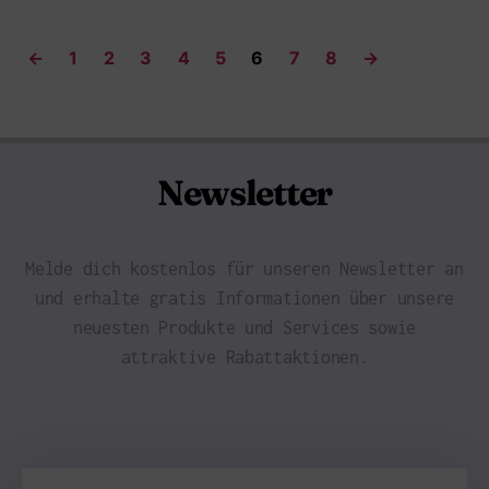
←
1
2
3
4
5
6
7
8
→
Newsletter
Melde dich kostenlos für unseren Newsletter an
und erhalte gratis Informationen über unsere
neuesten Produkte und Services sowie
attraktive Rabattaktionen.