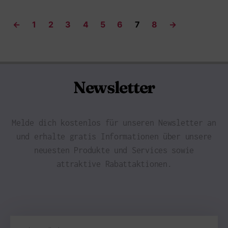
←
1
2
3
4
5
6
7
8
→
Newsletter
Melde dich kostenlos für unseren Newsletter an
und erhalte gratis Informationen über unsere
neuesten Produkte und Services sowie
attraktive Rabattaktionen.