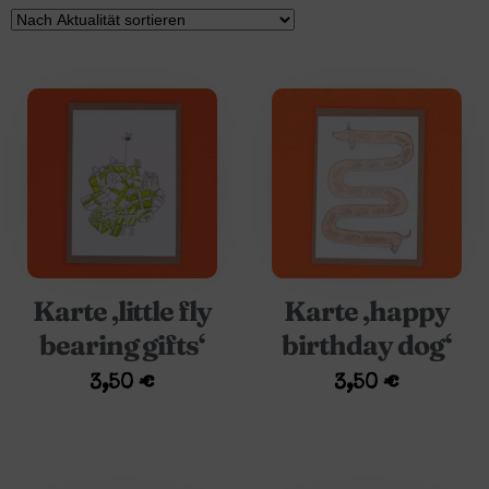
Karte ‚little fly
Karte ‚happy
bearing gifts‘
birthday dog‘
3,50
€
3,50
€