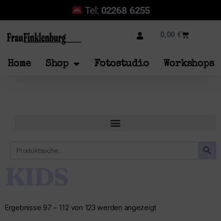
Tel:
02268 6255
0,00
€
Home
Shop
Fotostudio
Workshops
SEARCH B
Search
for:
KIDS
Ergebnisse 97 – 112 von 123 werden angezeigt