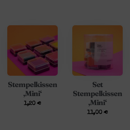
Stempelkissen
Set
‚Mini‘
Stempelkissen
‚Mini‘
1,20
€
11,00
€