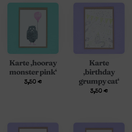
Karte ‚hooray
Karte
monster pink‘
‚birthday
grumpy cat‘
3,50
€
3,50
€