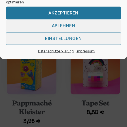
optimieren.
polar bear‘
3,50
€
AKZEPTIEREN
3,50
€
ABLEHNEN
EINSTELLUNGEN
Datenschutzerklärung
Impressum
Pappmaché
Tape Set
Kleister
8,50
€
3,95
€