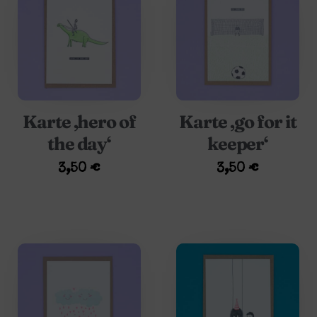
Karte ‚hero of
Karte ‚go for it
the day‘
keeper‘
3,50
€
3,50
€