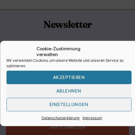
Newsletter
Melde dich kostenlos für unseren Newsletter an
Cookie-Zustimmung
und erhalte gratis Informationen über unsere
verwalten
Wir verwenden Cookies, um unsere Website und unseren Service zu
neuesten Produkte und Services sowie
optimieren.
attraktive Rabattaktionen.
AKZEPTIEREN
ABLEHNEN
EINSTELLUNGEN
Datenschutzerklärung
Impressum
GRATIS ANMELDEN