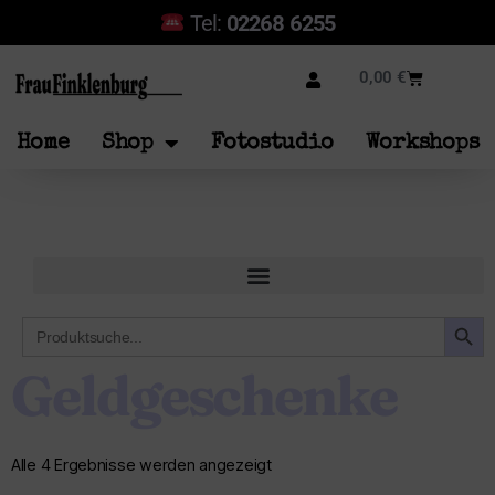
Tel:
02268 6255
0,00
€
Home
Shop
Fotostudio
Workshops
SEARCH B
Search
for:
Geldgeschenke
Alle 4 Ergebnisse werden angezeigt