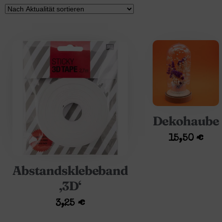
Dekohaube
15,50
€
Abstandsklebeband
‚3D‘
3,25
€