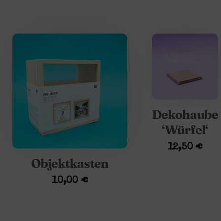
Dekohaube
‘Würfel‘
12,50
€
Objektkasten
10,00
€