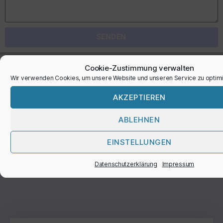
SENDEN
Cookie-Zustimmung verwalten
Newsletter
Wir verwenden Cookies, um unsere Website und unseren Service zu optimi
AKZEPTIEREN
ABLEHNEN
Melde dich kostenlos für unseren Newsletter an
und erhalte gratis Informationen über unsere
EINSTELLUNGEN
neuesten Produkte und Services sowie
Datenschutzerklärung
Impressum
attraktive Rabattaktionen.