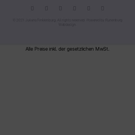
© 2021 Juliana Finklenburg. All rights reserved. Powered by
Runenburg
Webdesign
.
Alle Preise inkl. der gesetzlichen MwSt.