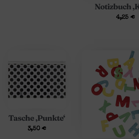
Notizbuch ‚K
4,25
€
Tasche ‚Punkte‘
3,50
€