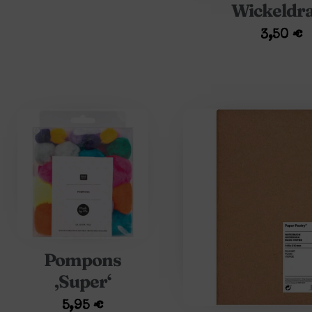
Wickeldr
3,50
€
Pompons
‚Super‘
5,95
€