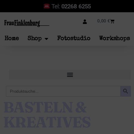
Tel:
02268 6255
0,00
€
Home
Shop
Fotostudio
Workshops
SEARCH B
Search
for:
BASTELN &
KREATIVES