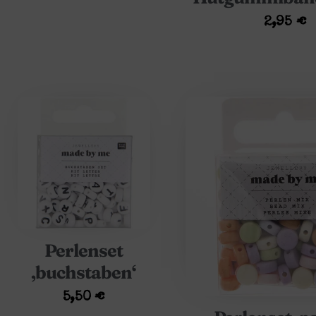
2,95
€
Perlenset
‚buchstaben‘
5,50
€