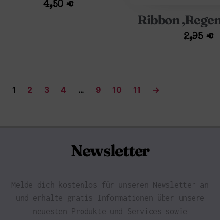
4,50
€
Ribbon ‚Rege
2,95
€
1
2
3
4
…
9
10
11
→
Newsletter
Melde dich kostenlos für unseren Newsletter an
und erhalte gratis Informationen über unsere
neuesten Produkte und Services sowie