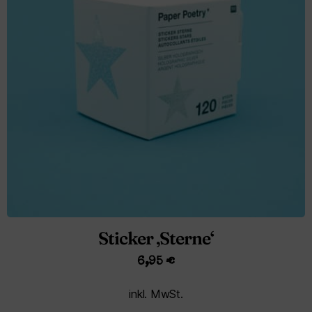
Sticker ‚Sterne‘
6,95
€
inkl. MwSt.