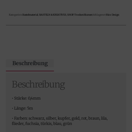
Kategorien
Bastelmaterial
,
BASTELN & KREATIVES
,
SHOP
,
Trockenblumen
Schlagwort
Rico Design
Beschreibung
Beschreibung
• Stärke: 0,4mm
• Länge: 5m
• Farben: schwarz, silber, kupfer, gold, rot, braun, lila,
flieder, fuchsia, türkis, blau, grün