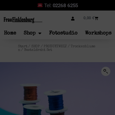
Tel:
02268 6255
0,00
€
Home
Shop
Fotostudio
Workshops
Start
/
SHOP
/
PRODUKTWELT
/
Trockenblume
n
/ Basteldraht Set