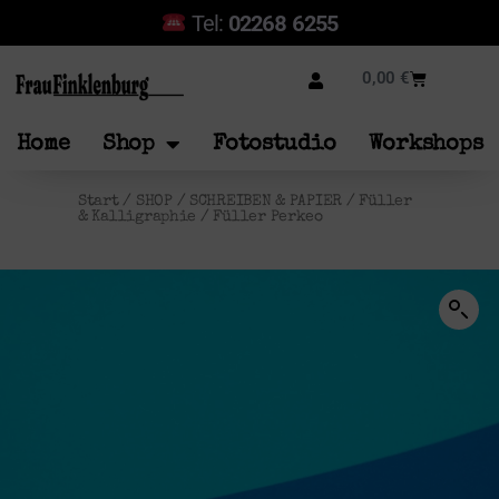
Tel:
02268 6255
0,00
€
Home
Shop
Fotostudio
Workshops
Start
/
SHOP
/
SCHREIBEN & PAPIER
/
Füller
& Kalligraphie
/ Füller Perkeo