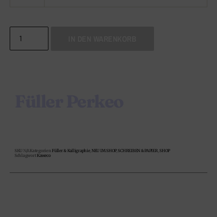
IN DEN WARENKORB
Füller Perkeo
SKU
N/A
Kategorien
Füller & Kalligraphie
,
NEU IM SHOP
,
SCHREIBEN & PAPIER
,
SHOP
Schlagwort
Kaweco