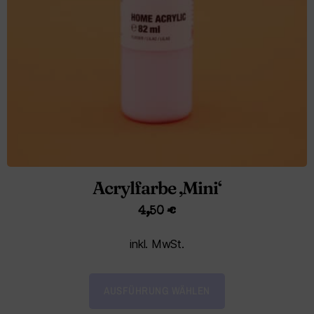
Acrylfarbe ‚Mini‘
4,50
€
inkl. MwSt.
AUSFÜHRUNG WÄHLEN