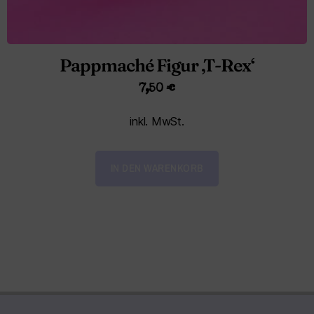
Pappmaché Figur ‚T-Rex‘
7,50
€
inkl. MwSt.
IN DEN WARENKORB