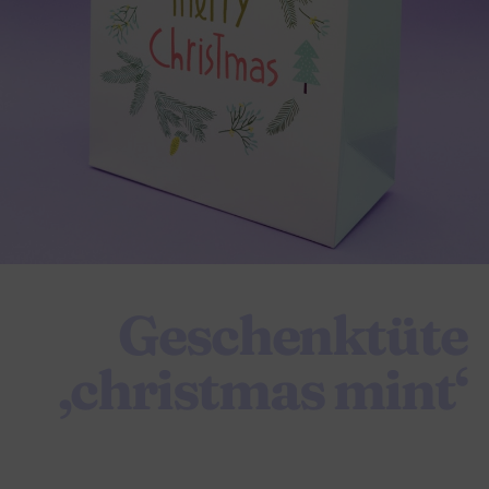
Geschenktüte
‚christmas mint‘