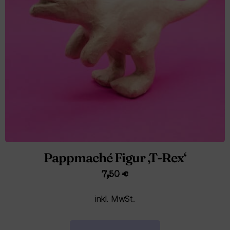
Pappmaché Figur ‚T-Rex‘
7,50
€
inkl. MwSt.