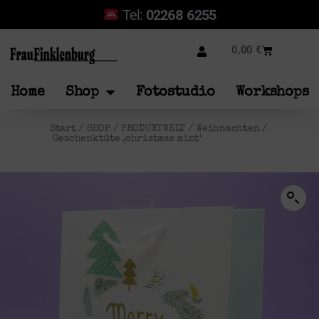
Tel:
02268 6255
0,00
€
Home
Shop
Fotostudio
Workshops
Start
/
SHOP
/
PRODUKTWELT
/
Weihnachten
/
Geschenktüte ‚christmas mint‘