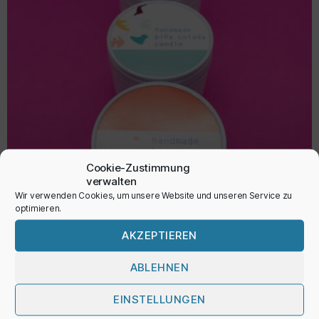
Cookie-Zustimmung
verwalten
Duftkerze
Wir verwenden Cookies, um unsere Website und unseren Service zu
optimieren.
10,90
€
AKZEPTIEREN
inkl. MwSt.
ABLEHNEN
AUSFÜHRUNG WÄHLEN
EINSTELLUNGEN