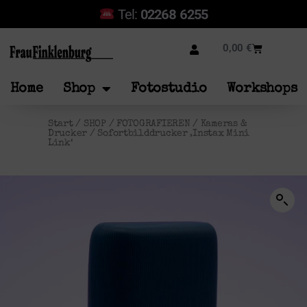
Tel:
02268 6255
0,00
€
Home
Shop
Fotostudio
Workshops
Start
/
SHOP
/
FOTOGRAFIEREN
/
Kameras &
Drucker
/ Sofortbilddrucker ‚Instax Mini
Link‘