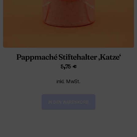
Pappmaché Stiftehalter ‚Katze‘
5,75
€
inkl. MwSt.
IN DEN WARENKORB