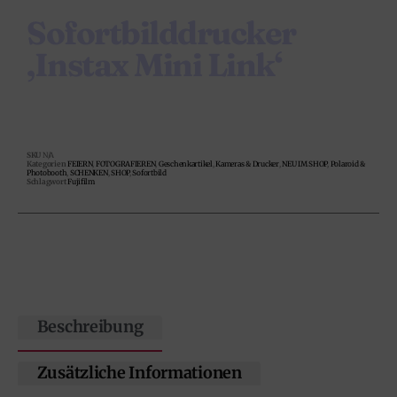
Sofortbilddrucker
‚Instax Mini Link‘
SKU
N/A
Kategorien
FEIERN
,
FOTOGRAFIEREN
,
Geschenkartikel
,
Kameras & Drucker
,
NEU IM SHOP
,
Polaroid &
Photobooth
,
SCHENKEN
,
SHOP
,
Sofortbild
Schlagwort
Fujifilm
Beschreibung
Zusätzliche Informationen