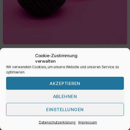
Papierschnur
Cookie-Zustimmung
verwalten
1,95
€
Wir verwenden Cookies, um unsere Website und unseren Service zu
optimieren.
inkl. MwSt.
AKZEPTIEREN
AUSFÜHRUNG WÄHLEN
ABLEHNEN
EINSTELLUNGEN
Datenschutzerklärung
Impressum