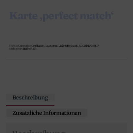
Karte ‚perfect match‘
SKU
C61
Kategorien
Grußkarten
,
Letterpress
,
Liebe & Hochzeit
,
SCHENKEN
,
SHOP
Schlagwort
Studio Flash
Beschreibung
Zusätzliche Informationen