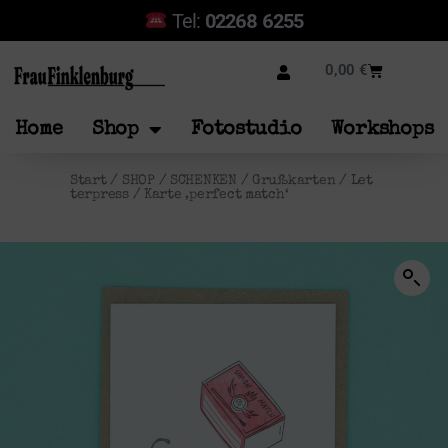
Tel:
02268 6255
0,00
€
Home
Shop
Fotostudio
Workshops
Start
/
SHOP
/
SCHENKEN
/
Grußkarten
/
Let
terpress
/ Karte ‚perfect match‘