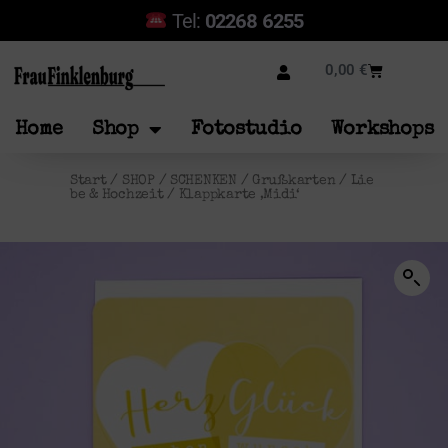
Tel:
02268 6255
0,00
€
Home
Shop
Fotostudio
Workshops
Start
/
SHOP
/
SCHENKEN
/
Grußkarten
/
Lie
be & Hochzeit
/ Klappkarte ‚Midi‘