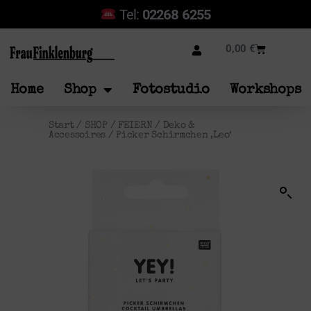
Tel:
02268 6255
0,00
€
Home
Shop
Fotostudio
Workshops
Start
/
SHOP
/
FEIERN
/
Deko &
Accessoires
/ Picker Schirmchen ‚Leo‘