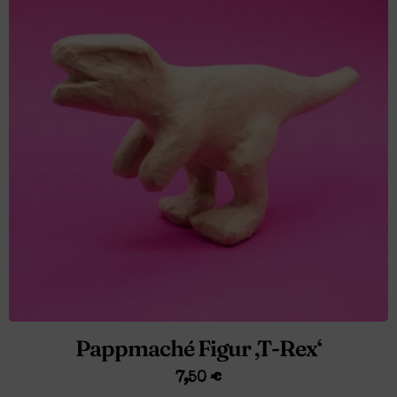
Pappmaché Figur ‚T-Rex‘
7,50
€