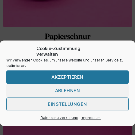
Papierschnur
1,95
€
Cookie-Zustimmung
verwalten
inkl. MwSt.
Wir verwenden Cookies, um unsere Website und unseren Service zu
optimieren.
AKZEPTIEREN
AUSFÜHRUNG WÄHLEN
ABLEHNEN
EINSTELLUNGEN
Datenschutzerklärung
Impressum