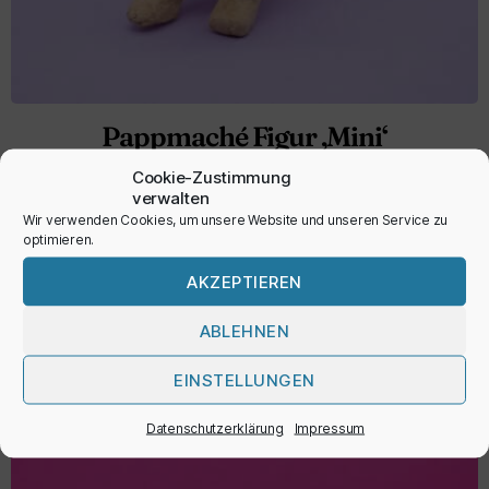
Pappmaché Figur ‚Mini‘
3,95
€
Cookie-Zustimmung
verwalten
Wir verwenden Cookies, um unsere Website und unseren Service zu
inkl. MwSt.
optimieren.
AKZEPTIEREN
AUSFÜHRUNG WÄHLEN
ABLEHNEN
EINSTELLUNGEN
Datenschutzerklärung
Impressum