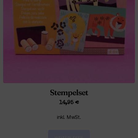
Stempelset
14,95
€
inkl. MwSt.
WEITERLESEN