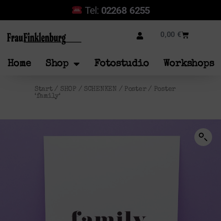
Tel:
02268 6255
0,00
€
Home
Shop
Fotostudio
Workshops
Start
/
SHOP
/
SCHENKEN
/
Poster
/ Poster
‘family‘