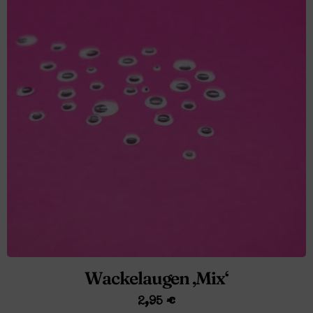
Wackelaugen ‚Mix‘
2,95
€