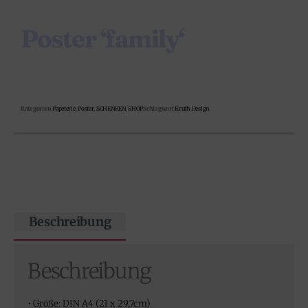
Poster ‘family‘
Kategorien
Papeterie
,
Poster
,
SCHENKEN
,
SHOP
Schlagwort
Kruth Design
Beschreibung
Beschreibung
• Größe: DIN A4 (
21 x 29,7cm)