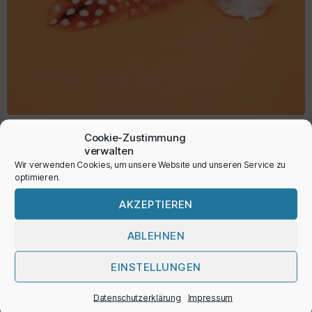
Perlhuhnfedern
Cookie-Zustimmung
verwalten
1,50
€
Wir verwenden Cookies, um unsere Website und unseren Service zu
optimieren.
inkl. MwSt.
AKZEPTIEREN
ABLEHNEN
IN DEN WARENKORB
EINSTELLUNGEN
Datenschutzerklärung
Impressum