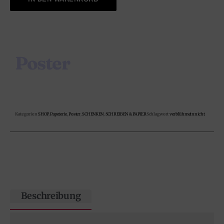
Poster
Kategorien
SHOP
,
Papeterie
,
Poster
,
SCHENKEN
,
SCHREIBEN & PAPIER
Schlagwort
verblühmeinnicht
Beschreibung