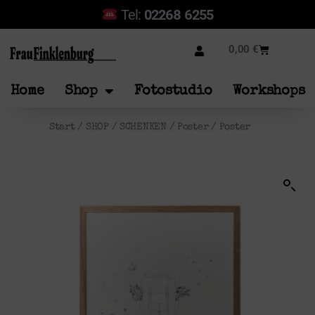
Tel:
02268 6255
0,00
€
Home
Shop
Fotostudio
Workshops
Start
/
SHOP
/
SCHENKEN
/
Poster
/ Poster