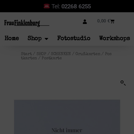
Tel:
02268 6255
0,00
€
Home
Shop
Fotostudio
Workshops
Start
/
SHOP
/
SCHENKEN
/
Grußkarten
/
Pos
tkarten
/ Postkarte