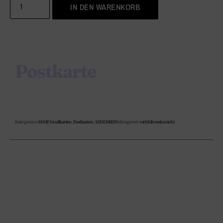
IN DEN WARENKORB
Postkarte
Kategorien
SHOP
,
Grußkarten
,
Postkarten
,
SCHENKEN
Schlagwort
verblühmeinnicht