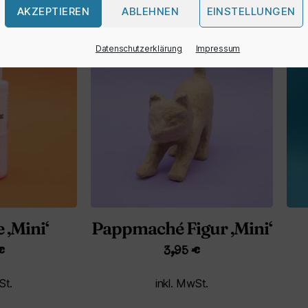
AKZEPTIEREN
ABLEHNEN
EINSTELLUNGEN
Datenschutzerklärung
Impressum
 ‚Mini‘
Pappmaché Figur ‚Mini‘
€
3,95
€
St.
inkl. MwSt.