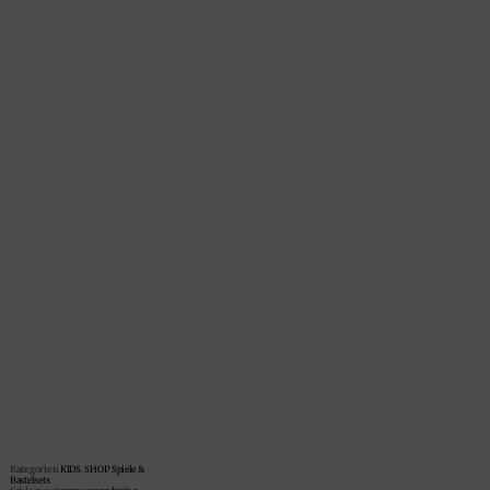
Kategorien
KIDS
,
SHOP
,
Spiele &
Bastelsets