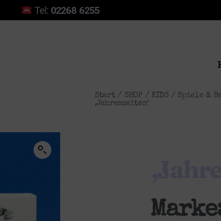
Tel:
02268 6255
Start
/
SHOP
/
KIDS
/
Spiele & B
‚Jahreszeiten‘
‚Jahre
Marke