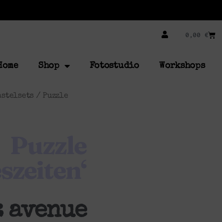
0,00
€
Home
Shop
Fotostudio
Workshops
astelsets
/ Puzzle
Puzzle
szeiten‘
:
avenue