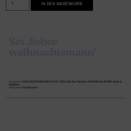
IN DEN WARENKORB
Set ‚lieber
weihnachtsmann‘
Kategorien
SHOP
,
GESCHENKBOXEN & SETS
,
KIDS
,
Kids Sets
,
Papeterie
,
SCHREIBEN & PAPIER
,
Spiele &
Bastelsets
Schlagwort
Clairefontaine