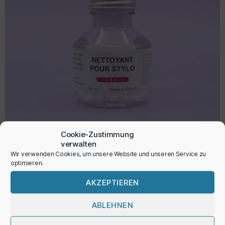
Cookie-Zustimmung
verwalten
Wir verwenden Cookies, um unsere Website und unseren Service zu
optimieren.
Tintenreiniger
AKZEPTIEREN
8,50
€
ABLEHNEN
inkl. MwSt.