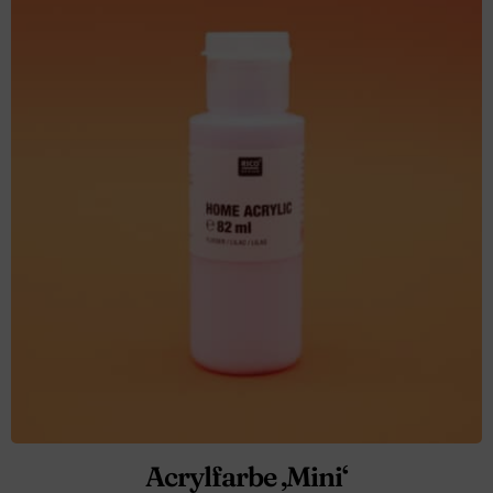
Acrylfarbe ‚Mini‘