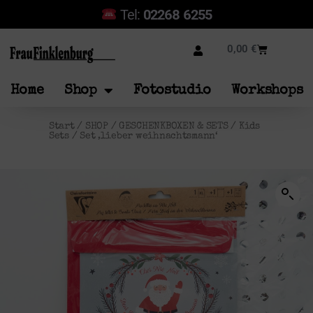
Tel:
02268 6255
0,00
€
Home
Shop
Fotostudio
Workshops
Start
/
SHOP
/
GESCHENKBOXEN & SETS
/
Kids
Sets
/ Set ‚lieber weihnachtsmann‘