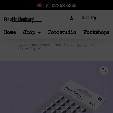
Tel:
02268 6255
0,00
€
Home
Shop
Fotostudio
Workshops
Start
/
SHOP
/
PRODUKTWELT
/
Schultüte
/ St
icker ‚Augen‘