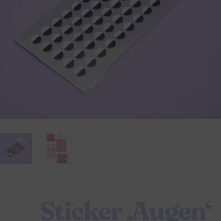
Sticker ‚Augen‘