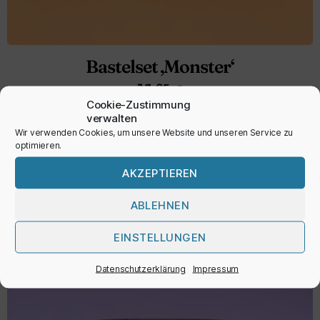
Bastelset ‚Monster‘
13,95
€
Cookie-Zustimmung
verwalten
inkl. MwSt.
Wir verwenden Cookies, um unsere Website und unseren Service zu
optimieren.
IN DEN WARENKORB
AKZEPTIEREN
ABLEHNEN
EINSTELLUNGEN
Datenschutzerklärung
Impressum