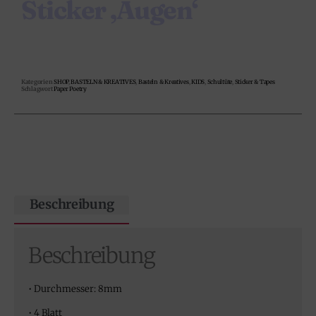
Sticker ‚Augen‘
Kategorien
SHOP
,
BASTELN & KREATIVES
,
Basteln & Kreatives
,
KIDS
,
Schultüte
,
Sticker & Tapes
Schlagwort
Paper Poetry
Beschreibung
Beschreibung
• Durchmesser: 8mm
• 4 Blatt