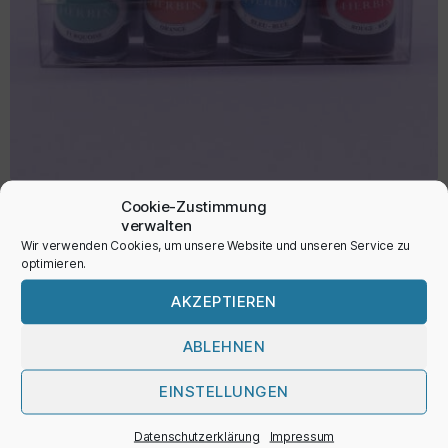
Cookie-Zustimmung
Zeichentinte
verwalten
Wir verwenden Cookies, um unsere Website und unseren Service zu
14,50
€
optimieren.
inkl. MwSt.
AKZEPTIEREN
ABLEHNEN
AUSFÜHRUNG WÄHLEN
EINSTELLUNGEN
Datenschutzerklärung
Impressum