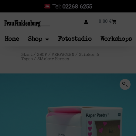
Tel:
02268 6255
0,00
€
Home
Shop
Fotostudio
Workshops
Start
/
SHOP
/
VERPACKEN
/
Sticker &
Tapes
/ Sticker Herzen