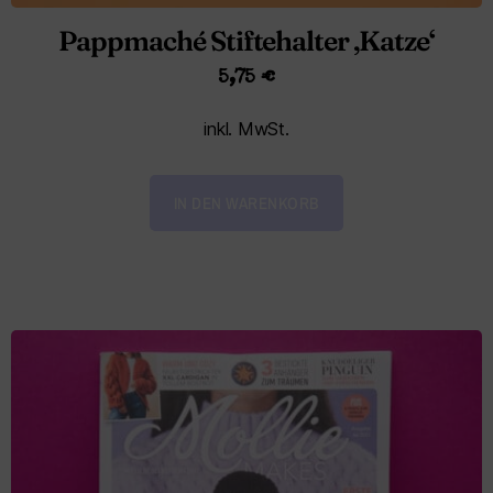
Pappmaché Stiftehalter ‚Katze‘
5,75
€
inkl. MwSt.
IN DEN WARENKORB