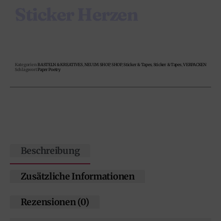
Sticker Herzen
Kategorien
BASTELN & KREATIVES
,
NEU IM SHOP
,
SHOP
,
Sticker & Tapes
,
Sticker & Tapes
,
VERPACKEN
Schlagwort
Paper Poetry
Beschreibung
Zusätzliche Informationen
Rezensionen (0)