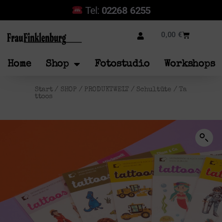
Tel:
02268 6255
0,00
€
Home
Shop
Fotostudio
Workshops
Start
/
SHOP
/
PRODUKTWELT
/
Schultüte
/ Ta
ttoos