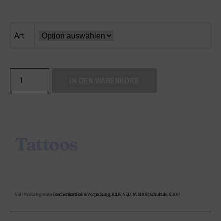
Art
IN DEN WARENKORB
Tattoos
SKU
N/A
Kategorien
Geschenkartikel & Verpackung
,
KIDS
,
NEU IM SHOP
,
Schultüte
,
SHOP