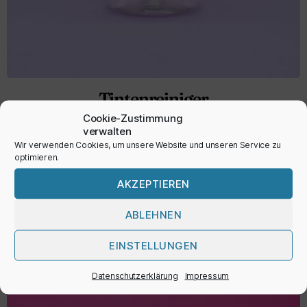
Tintenreiniger
Cookie-Zustimmung
8,50
€
verwalten
Wir verwenden Cookies, um unsere Website und unseren Service zu
inkl. MwSt.
optimieren.
AKZEPTIEREN
IN DEN WARENKORB
ABLEHNEN
EINSTELLUNGEN
Datenschutzerklärung
Impressum