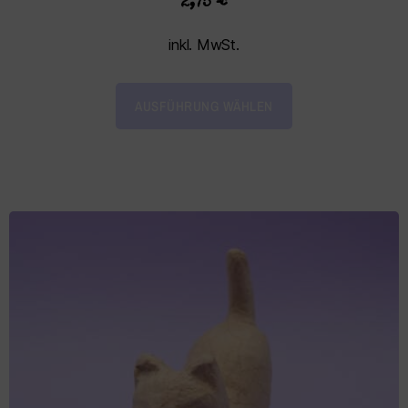
2,75
€
inkl. MwSt.
AUSFÜHRUNG WÄHLEN