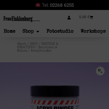
Tel:
02268 6255
0,00
€
Home
Shop
Fotostudio
Workshops
Start
/
SHOP
/
BASTELN &
KREATIVES
/
Zeichnen &
Malen
/ Acrylbinder