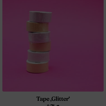
Tape ‚Glitter‘