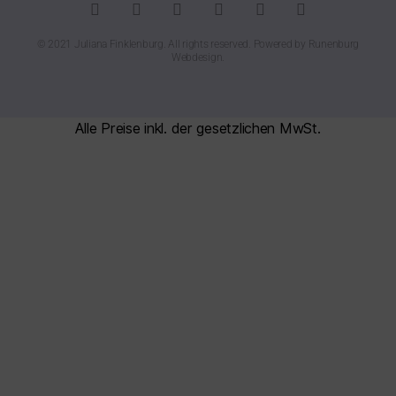
© 2021 Juliana Finklenburg. All rights reserved. Powered by
Runenburg
Webdesign
.
Alle Preise inkl. der gesetzlichen MwSt.