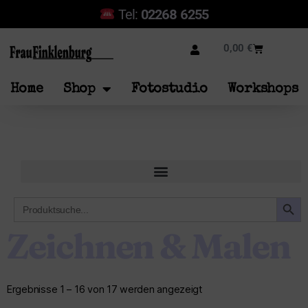
Tel:
02268 6255
0,00
€
Home
Shop
Fotostudio
Workshops
SEARCH B
Search
for:
Zeichnen & Malen
Ergebnisse 1 – 16 von 17 werden angezeigt