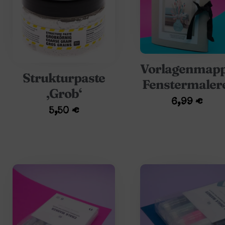
Vorlagenmap
Strukturpaste
Fenstermaler
‚Grob‘
6,99
€
5,50
€