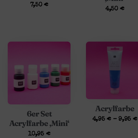
7,50
€
4,50
€
Acrylfarbe
6er Set
4,95
€
–
9,95
€
Acrylfarbe ‚Mini‘
10,95
€