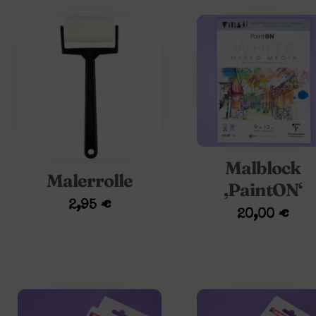
Malblock
Malerrolle
‚PaintON‘
2,95
€
20,00
€