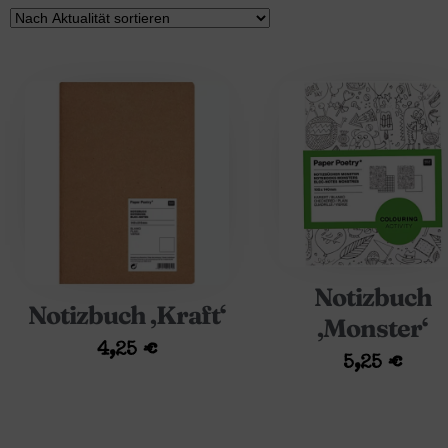
Notizbuch
Notizbuch ‚Kraft‘
‚Monster‘
4,25
€
5,25
€