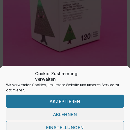
Cookie-Zustimmung
verwalten
Wir verwenden Cookies, um unsere Website und unseren Service zu
Sticker ‚Tannen‘
optimieren.
6,95
€
AKZEPTIEREN
inkl. MwSt.
ABLEHNEN
EINSTELLUNGEN