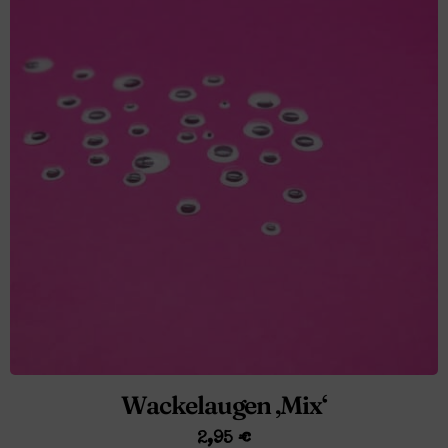
Wackelaugen ‚Mix‘
2,95
€