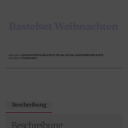
Bastelset Weihnachten
Kategorien
SHOP
,
BASTELN & KREATIVES
,
DIY Sets
,
DIY Sets
,
GESCHENKBOXEN & SETS
Schlagwort
Clairefontaine
Beschreibung
Beschreibung