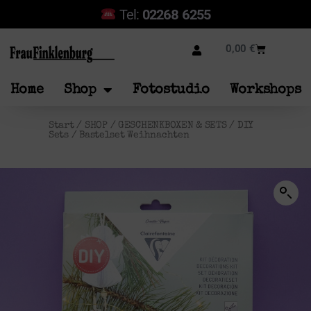
Tel:
02268 6255
0,00
€
Home
Shop
Fotostudio
Workshops
Start
/
SHOP
/
GESCHENKBOXEN & SETS
/
DIY
Sets
/ Bastelset Weihnachten