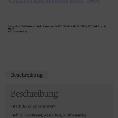
Kategorien
SHOP
,
Basteln
,
Basteln & Kreatives
,
BASTELN & KREATIVES
,
FEIERN
,
KIDS
,
Zeichnen &
Malen
Schlagwort
Edding
Beschreibung
Beschreibung
• stark deckend, permanent
• schnell trocknend, wasserfest, lichtbeständig