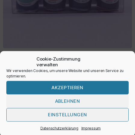
Zeichentinte
Cookie-Zustimmung
verwalten
14,50
€
Wir verwenden Cookies, um unsere Website und unseren Service zu
optimieren.
inkl. MwSt.
AKZEPTIEREN
ABLEHNEN
AUSFÜHRUNG WÄHLEN
EINSTELLUNGEN
Datenschutzerklärung
Impressum