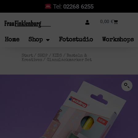
Tel:
02268 6255
0,00
€
Home
Shop
Fotostudio
Workshops
Start
/
SHOP
/
KIDS
/
Basteln &
Kreatives
/ Glanzlackmarker Set