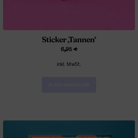
Sticker ‚Tannen‘
6,95
€
inkl. MwSt.
IN DEN WARENKORB