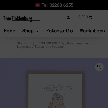
Tel:
02268 6255
0,00
€
Home
Shop
Fotostudio
Workshops
Start
/
SHOP
/
SCHENKEN
/
Grußkarten
/
Let
terpress
/ Karte ‚chewbacca‘