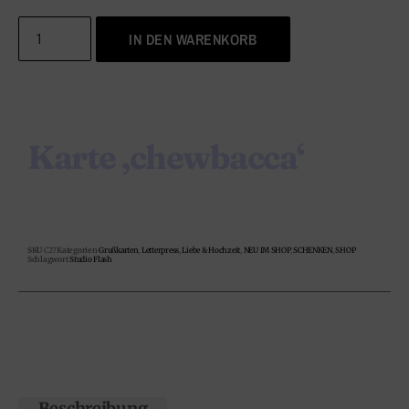
IN DEN WARENKORB
Karte ‚chewbacca‘
SKU
C27
Kategorien
Grußkarten
,
Letterpress
,
Liebe & Hochzeit
,
NEU IM SHOP
,
SCHENKEN
,
SHOP
Schlagwort
Studio Flash