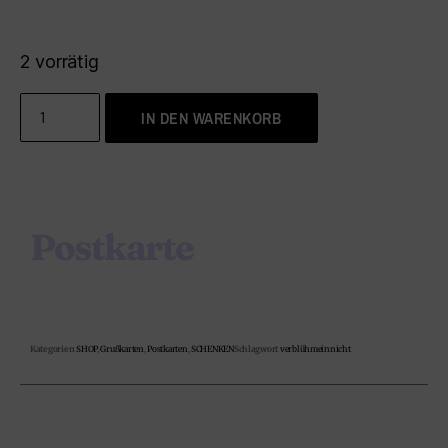
2 vorrätig
IN DEN WARENKORB
Postkarte
Kategorien
SHOP
,
Grußkarten
,
Postkarten
,
SCHENKEN
Schlagwort
verblühmeinnicht