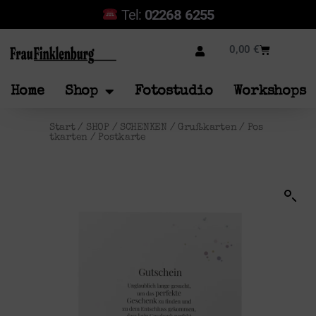
Tel:
02268 6255
0,00
€
Home
Shop
Fotostudio
Workshops
Start
/
SHOP
/
SCHENKEN
/
Grußkarten
/
Pos
tkarten
/ Postkarte