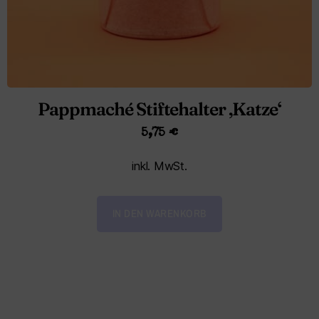
Pappmaché Stiftehalter ‚Katze‘
5,75
€
inkl. MwSt.
IN DEN WARENKORB