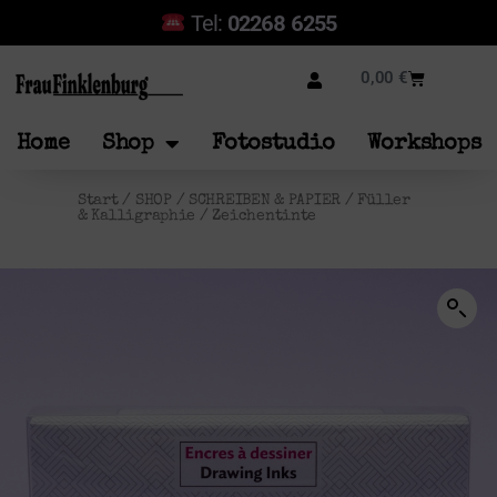
Tel:
02268 6255
0,00
€
Home
Shop
Fotostudio
Workshops
Start
/
SHOP
/
SCHREIBEN & PAPIER
/
Füller
& Kalligraphie
/ Zeichentinte