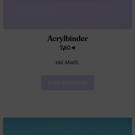
Acrylbinder
7,50
€
inkl. MwSt.
IN DEN WARENKORB