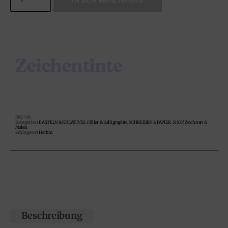
Zeichentinte
SKU
N/A
Kategorien
BASTELN & KREATIVES
,
Füller & Kalligraphie
,
SCHREIBEN & PAPIER
,
SHOP
,
Zeichnen &
Malen
Schlagwort
Herbin
Beschreibung