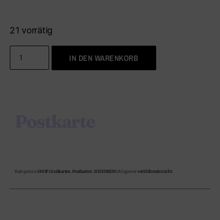
21 vorrätig
IN DEN WARENKORB
Postkarte
Kategorien
SHOP
,
Grußkarten
,
Postkarten
,
SCHENKEN
Schlagwort
verblühmeinnicht