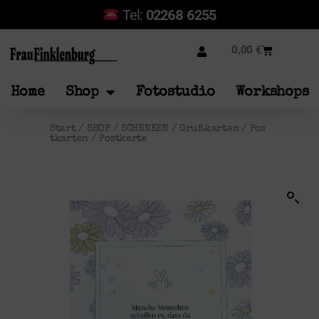
Tel:
02268 6255
0,00
€
Home
Shop
Fotostudio
Workshops
Start
/
SHOP
/
SCHENKEN
/
Grußkarten
/
Pos
tkarten
/ Postkarte