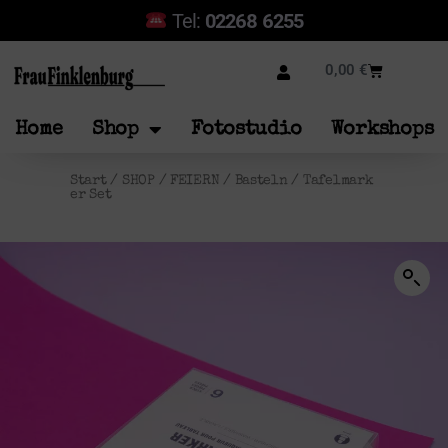
Tel:
02268 6255
0,00
€
Home
Shop
Fotostudio
Workshops
Start
/
SHOP
/
FEIERN
/
Basteln
/ Tafelmark
er Set