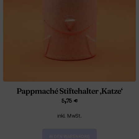
Pappmaché Stiftehalter ‚Katze‘
5,75
€
inkl. MwSt.
IN DEN WARENKORB