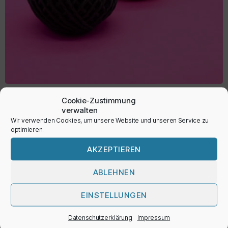
Papierschnur
Cookie-Zustimmung
verwalten
1,95
€
Wir verwenden Cookies, um unsere Website und unseren Service zu
optimieren.
inkl. MwSt.
AKZEPTIEREN
ABLEHNEN
AUSFÜHRUNG WÄHLEN
EINSTELLUNGEN
Datenschutzerklärung
Impressum