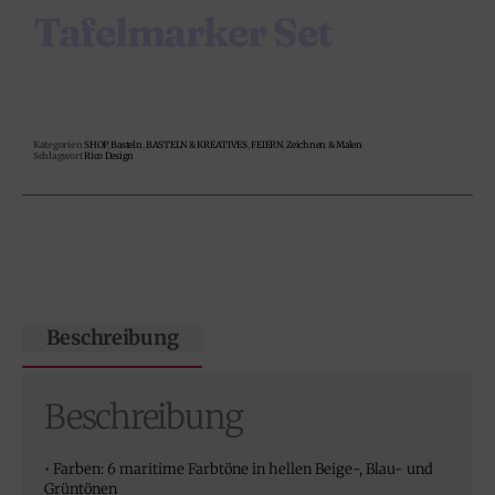
Tafelmarker Set
Kategorien
SHOP
,
Basteln
,
BASTELN & KREATIVES
,
FEIERN
,
Zeichnen & Malen
Schlagwort
Rico Design
Beschreibung
Beschreibung
• Farben: 6 maritime Farbtöne in hellen Beige-, Blau- und
Grüntönen