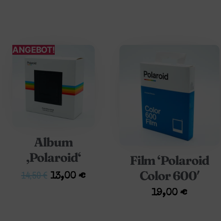
ANGEBOT!
Album
‚Polaroid‘
Film ‘Polaroid
Color 600′
14,50
€
13,00
€
19,00
€