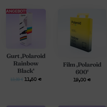
ANGEBOT!
Gurt ‚Polaroid
Rainbow
Film ‚Polaroid
Black‘
600‘
13,00
€
11,50
€
19,00
€