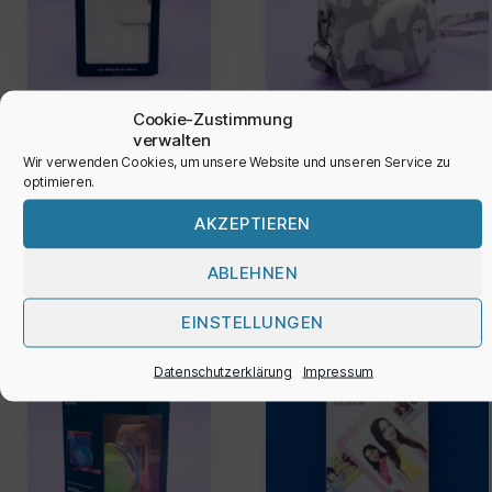
Cookie-Zustimmung
Album ‚Instax
verwalten
Mini‘
Wir verwenden Cookies, um unsere Website und unseren Service zu
Tasche ‚Instax
optimieren.
Mini‘
14,90
€
AKZEPTIEREN
19,00
€
ABLEHNEN
EINSTELLUNGEN
Datenschutzerklärung
Impressum