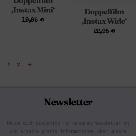
Doppelfilm
‚Instax Mini‘
Doppelfilm
‚Instax Wide‘
19,95
€
22,95
€
1
2
→
Newsletter
Melde dich kostenlos für unseren Newsletter an
und erhalte gratis Informationen über unsere