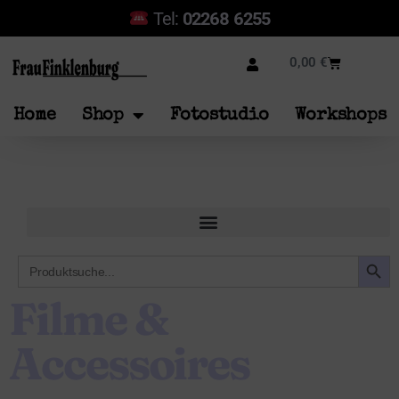
Tel:
02268 6255
0,00
€
Home
Shop
Fotostudio
Workshops
SEARCH B
Search
for:
Filme &
Accessoires