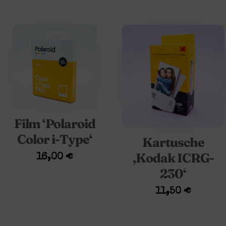
Film ‘Polaroid
Color i-Type‘
Kartusche
‚Kodak ICRG-
16,00
€
230‘
11,50
€