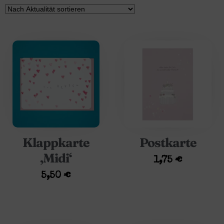
Klappkarte
Postkarte
‚Midi‘
1,75
€
5,50
€