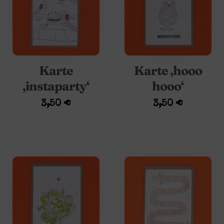
Karte
Karte ‚hooo
‚instaparty‘
hooo‘
3,50
€
3,50
€