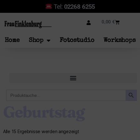
Tel:
02268 6255
0,00
€
Home
Shop
Fotostudio
Workshops
SEARCH B
Search
for:
Geburtstag
Alle 15 Ergebnisse werden angezeigt