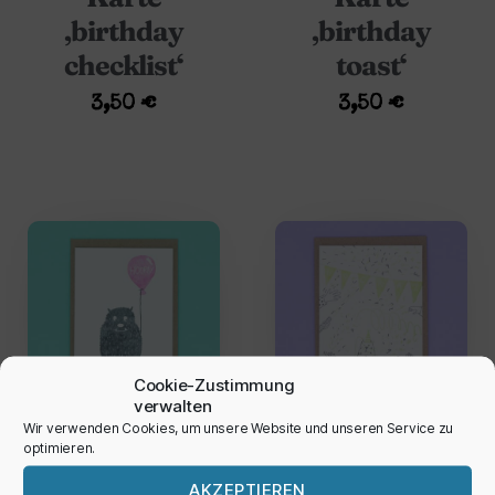
‚birthday
‚birthday
checklist‘
toast‘
3,50
€
3,50
€
Cookie-Zustimmung
verwalten
Wir verwenden Cookies, um unsere Website und unseren Service zu
Karte ‚hooray
Karte
optimieren.
monster pink‘
‚birthday
AKZEPTIEREN