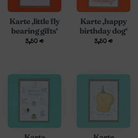
Karte ‚little fly
Karte ‚happy
bearing gifts‘
birthday dog‘
3,50
€
3,50
€
Karte
Karte