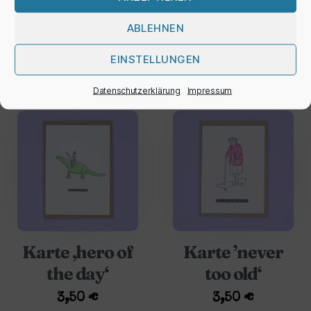
grumpy cat‘
3,50
€
ABLEHNEN
3,50
€
EINSTELLUNGEN
Datenschutzerklärung
Impressum
Karte ‚hero of
Karte ’never
the day‘
too old‘
3,50
€
3,50
€