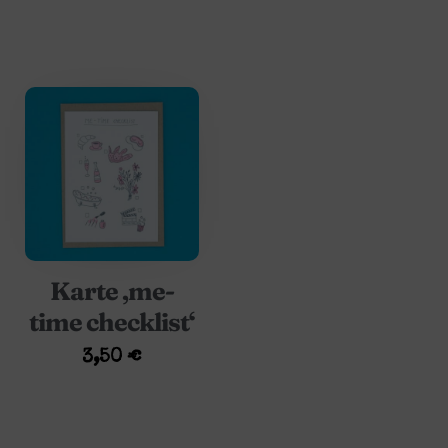
Karte ‚me-
time checklist‘
3,50
€