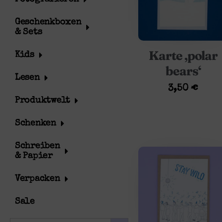
Geschenkboxen
& Sets
Karte ‚polar
Kids
bears‘
Lesen
3,50
€
Produktwelt
Schenken
Schreiben
& Papier
Verpacken
Sale
SEARCH BUTTON
Search