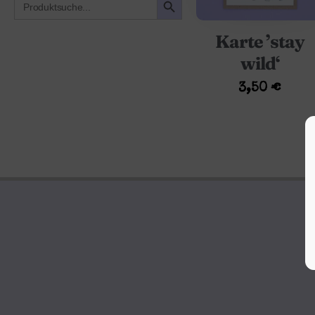
for:
Karte ’stay
wild‘
3,50
€