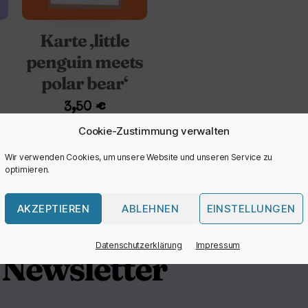
Karte ‚little
penguin meets
polar bear‘
3,50
€
Cookie-Zustimmung verwalten
Wir verwenden Cookies, um unsere Website und unseren Service zu
optimieren.
AKZEPTIEREN
ABLEHNEN
EINSTELLUNGEN
Datenschutzerklärung
Impressum
Newsletter