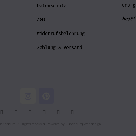
uns g
Datenschutz
hej@f
AGB
Widerrufsbelehrung
Zahlung & Versand
nklenburg. All rights reserved. Powered by
Runenburg Webdesign
.